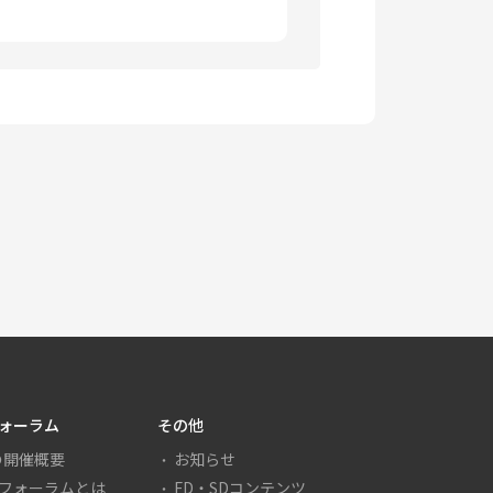
の事項を遵守するものとする。なお、
め方」ＳＰＯＤフォーラム２００９資
ないものとする。
フォーラム
その他
の開催概要
お知らせ
Dフォーラムとは
FD・SDコンテンツ