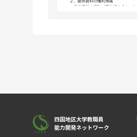
２．提供資料の権利帰属
提供資料の権利（著作権を含む。）
３．利用条件
個人的な学習目的以外に提供資料の
非営利を目的とした利用に限るものと
（１）事前に作成者の許諾を得ること
（２）資料の出典（作成者名、資料名
（例）研修資料の場合
出典：四国太郎「ディプロマポリシー
料
（例）会議資料の場合
出典：「〇〇〇について」平成〇年度第
４．免責
作成者は、利用者が提供資料を利用
四国地区大学教職員
５．その他
能力開発ネットワーク
この申合せに定めのない事項につい