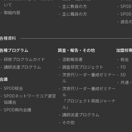
いて
主に教員の方
SPO
取組内容
主に職員の方
SPO
５日から施行する。
ットワークのホームページ掲載資料の利用に関するガイドライン」（平成２
過去
各種資料
各種プログラム
調査・報告・その他
加盟校専
研修プログラムガイド
活動報告書
総会
講師派遣プログラム
調査研究プロジェクト
FD
次世代リーダー養成ゼミナー
SD
会議
ル
共通
SPOD総会
次世代リーダー養成ゼミナー
ル
SPODネットワークコア運営
「プロジェクト実践ジャーナ
協議会
ル」
SPOD県内会議
講師派遣プログラム
その他