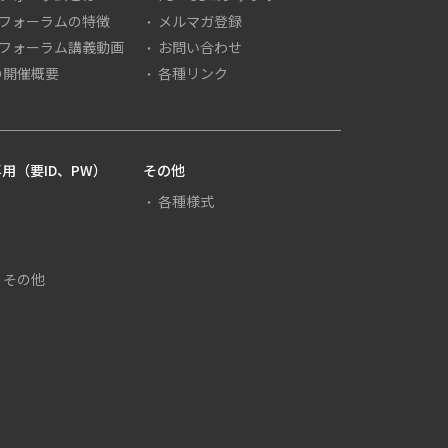
Dフォーラムの特徴
メルマガ登録
Dフォーラム講義動画
お問い合わせ
１年１０月２２日決定）を廃止する。
の開催概要
各種リンク
用（要ID、PW）
その他
各種様式
・その他