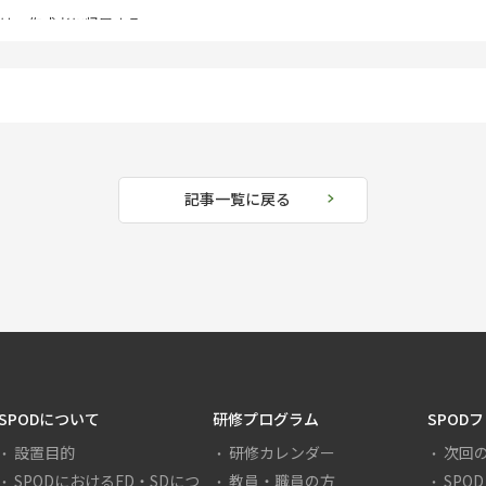
は、作成者に帰属する。
複製、配布、インターネット配信、翻訳、翻訳以外の改変を行う場合は、次
する。
。
、研修名等）を明記すること。
記事一覧に戻る
、カリキュラムポリシー、アドミッションポリシーの開発と一貫性構築の進
〇回SPOD ネットワークコア会議資料
したことによって生じたいかなる損害・不利益についても、一切責任を負わ
SPODについて
研修プログラム
SPOD
設置目的
研修カレンダー
次回
ては、ネットワークコア運営協議会が別に定める。
SPODにおけるFD・SDにつ
教員・職員の方
SPO