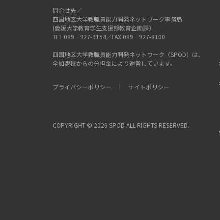
問合せ先／
附 則
四国地区大学教職員能力開発ネットワーク事務局
１．この申合せは、平成２５年９月２
(愛媛大学教育学生支援部教育企画課）
２．「四国地区大学教職員能力開発ネ
TEL:089－927-9154／FAX:089－927-8100
四国地区大学教職員能力開発ネットワーク（SPOD）は、
全加盟校からの分担金により運営しています。
プライバシーポリシー
サイトポリシー
COPYRIGHT ©
2026 SPOD ALL RIGHTS RESERVED.