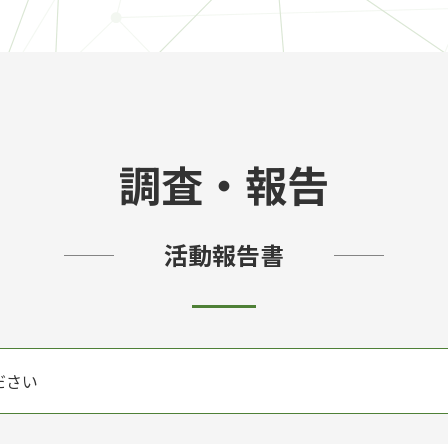
調査・報告
活動報告書
ださい
ジェクト
実践ジャーナル
グラム
ー養成ゼミナール