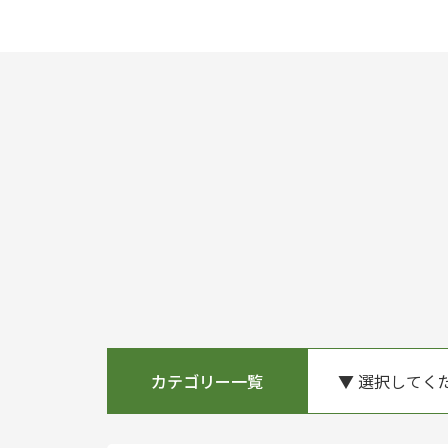
カテゴリー一覧
▼ 選択してく
新着順
活動報告書
調査研究プロ
プロジェクト
その他
講師派遣プロ
次世代リーダ