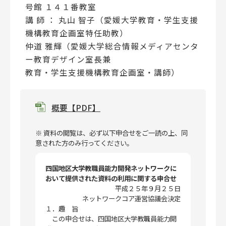
号館 １４１番教室
講 師 ： 丸山 智子（愛媛大学教育・学生支援
機構教育企画室特任助教）
仲道 雅輝（愛媛大学総合情報メディアセンタ
ー教育デザイン室長兼
教育・学生支援機構教育企画室・講師）
概要【PDF】
※ 資料の閲覧は、必ず以下申合せをご一読の上、同
意された方のみ行ってください。
四国地区大学教職員能力開発ネットワークに
おいて提供された資料の利用に関する申合せ
平成２５年９月２５日
ネットワークコア運営協議会決定
１．趣 旨
この申合せは、四国地区大学教職員能力開