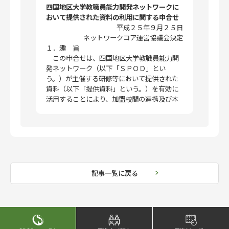
四国地区大学教職員能力開発ネットワークに
おいて提供された資料の利用に関する申合せ
平成２５年９月２５日
ネットワークコア運営協議会決定
１．趣 旨
この申合せは、四国地区大学教職員能力開
発ネットワーク（以下「ＳＰＯＤ」とい
う。）が主催する研修等において提供された
資料（以下「提供資料」という。）を有効に
活用することにより、加盟校間の連携及び本
ネットワーク事業の活性化を図り、かつ、Ｓ
ＰＯＤ加盟校内でのＦＤ／ＳＤ活動を推進す
ることを目的として、提供資料の利用に関
し、必要な事項を定めるものとする。
２．提供資料の権利帰属
提供資料の権利（著作権を含む。）は、作
記事一覧に戻る
成者に帰属する。
３．利用条件
個人的な学習目的以外に提供資料の複製、
配布、インターネット配信、翻訳、翻訳以外