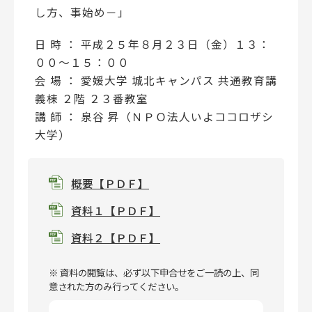
し方、事始め－」
日 時 ： 平成２５年８月２３日（金）１３：
００～１５：００
会 場 ： 愛媛大学 城北キャンパス 共通教育講
義棟 ２階 ２３番教室
講 師 ： 泉谷 昇（ＮＰＯ法人いよココロザシ
大学）
概要【ＰＤＦ】
資料１【ＰＤＦ】
資料２【ＰＤＦ】
※ 資料の閲覧は、必ず以下申合せをご一読の上、同
意された方のみ行ってください。