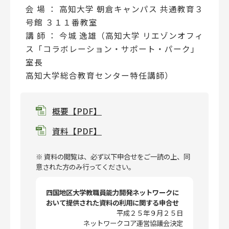
会 場 ： 高知大学 朝倉キャンパス 共通教育３
号館 ３１１番教室
講 師 ： 今城 逸雄（高知大学 リエゾンオフィ
ス「コラボレーション・サポート・パーク」
室長
高知大学総合教育センター特任講師）
概要【PDF】
資料【PDF】
※ 資料の閲覧は、必ず以下申合せをご一読の上、同
意された方のみ行ってください。
四国地区大学教職員能力開発ネットワークに
おいて提供された資料の利用に関する申合せ
平成２５年９月２５日
ネットワークコア運営協議会決定