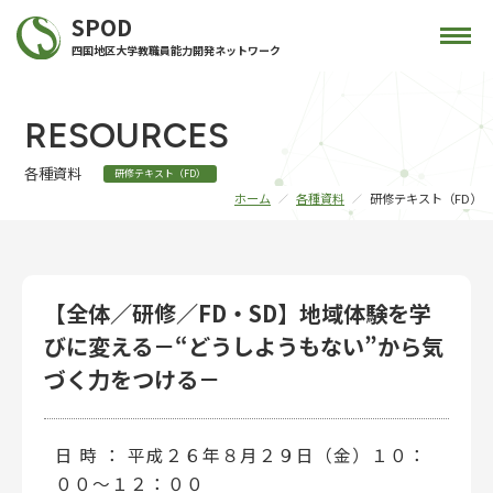
SPOD
四国地区大学教職員能力開発ネットワーク
RESOURCES
各種資料
研修テキスト（FD）
ホーム
各種資料
研修テキスト（FD）
【全体／研修／FD・SD】地域体験を学
びに変える－“どうしようもない”から気
づく力をつける－
日 時 ： 平成２６年８月２９日（金）１０：
００～１２：００