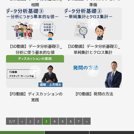
相関
準備
【SD動画】データ分析基礎③_
【SD動画】データ分析基礎②_
分析に使う基本的な値
単純集計とクロス集計
【FD動画】ディスカッションの
【FD動画】発問の方法
実践
3 / 7
«
1
2
3
4
5
6
7
»