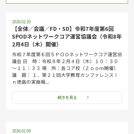
新着順
令和5年度
令和6年度
令和7年度
令和4年度
令和3年度
令和2年度
令和元年度
平成30年度
平成29年度
平成28年度
平成27年度
平成26年度
平成25年度
平成24年度
平成23年度
平成22年度
平成21年度
2026.02.20
【全体／会議／FD・SD】令和7年度第6回
SPODネットワークコア運営協議会（令和8年
2月4日（木）開催）
令和７年度第６回ＳＰＯＤネットワークコア運営協
議会 日 時：令和８年２月４日（木）１０：３０
～１１：３３ 場 所：各コア校（Ｚｏｏｍ開催）
議 題： １．第２１回大学教育カンファレンスｉ
ｎ徳島の実施報...
続きを見る
2026.01.09