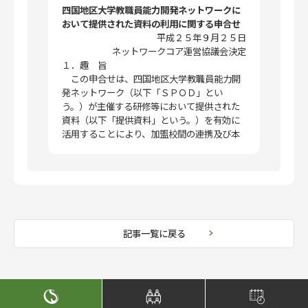
四国地区大学教職員能力開発ネットワークに
おいて提供された資料の利用に関する申合せ
平成２５年９月２５日
ネットワークコア運営協議会決定
１．趣 旨
この申合せは、四国地区大学教職員能力開
発ネットワーク（以下「ＳＰＯＤ」とい
う。）が主催する研修等において提供された
資料（以下「提供資料」という。）を有効に
活用することにより、加盟校間の連携及び本
ネットワーク事業の活性化を図り、かつ、Ｓ
ＰＯＤ加盟校内でのＦＤ／ＳＤ活動を推進す
ることを目的として、提供資料の利用に関
し、必要な事項を定めるものとする。
２．提供資料の権利帰属
提供資料の権利（著作権を含む。）は、作
記事一覧に戻る
成者に帰属する。
３．利用条件
個人的な学習目的以外に提供資料の複製、
配布、インターネット配信、翻訳、翻訳以外