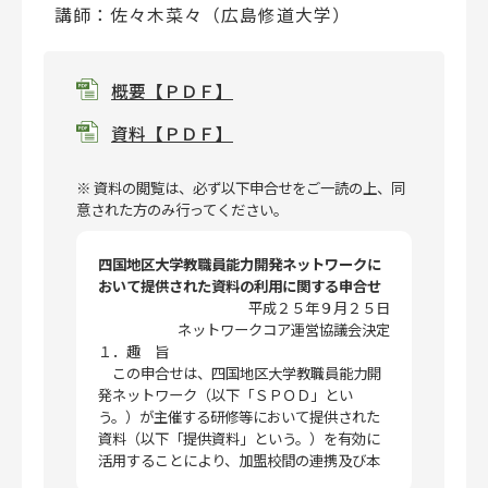
講師：佐々木菜々（広島修道大学）
概要【ＰＤＦ】
資料【ＰＤＦ】
※ 資料の閲覧は、必ず以下申合せをご一読の上、同
意された方のみ行ってください。
四国地区大学教職員能力開発ネットワークに
おいて提供された資料の利用に関する申合せ
平成２５年９月２５日
ネットワークコア運営協議会決定
１．趣 旨
この申合せは、四国地区大学教職員能力開
発ネットワーク（以下「ＳＰＯＤ」とい
う。）が主催する研修等において提供された
資料（以下「提供資料」という。）を有効に
活用することにより、加盟校間の連携及び本
ネットワーク事業の活性化を図り、かつ、Ｓ