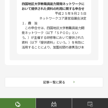
四国地区大学教職員能力開発ネットワークに
おいて提供された資料の利用に関する申合せ
平成２５年９月２５日
ネットワークコア運営協議会決定
１．趣 旨
この申合せは、四国地区大学教職員能力開
発ネットワーク（以下「ＳＰＯＤ」とい
う。）が主催する研修等において提供された
資料（以下「提供資料」という。）を有効に
活用することにより、加盟校間の連携及び本
ネットワーク事業の活性化を図り、かつ、Ｓ
ＰＯＤ加盟校内でのＦＤ／ＳＤ活動を推進す
ることを目的として、提供資料の利用に関
し、必要な事項を定めるものとする。
２．提供資料の権利帰属
提供資料の権利（著作権を含む。）は、作
記事一覧に戻る
成者に帰属する。
３．利用条件
個人的な学習目的以外に提供資料の複製、
配布、インターネット配信、翻訳、翻訳以外