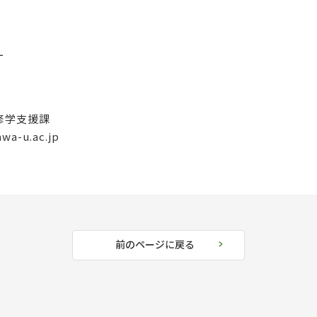
ー
修学支援課
-u.ac.jp
前のページに戻る