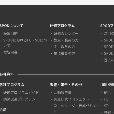
SPODについて
研修プログラム
SPOD
設置目的
研修カレンダー
次回
SPODにおけるFD・SDにつ
教員・職員の方
SPO
いて
主に教員の方
SPO
取組内容
主に職員の方
SPO
過去
各種資料
各種プログラム
調査・報告・その他
加盟校専
研修プログラムガイド
活動報告書
総会
講師派遣プログラム
調査研究プロジェクト
FD
次世代リーダー養成ゼミナー
SD
会議
ル
共通