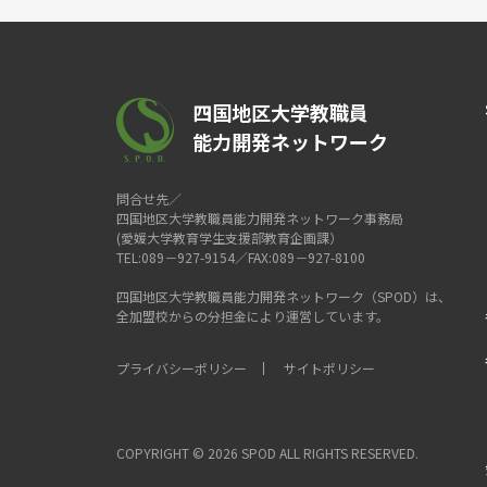
四国地区大学教職員
能力開発ネットワーク
問合せ先／
四国地区大学教職員能力開発ネットワーク事務局
(愛媛大学教育学生支援部教育企画課）
TEL:089－927-9154／FAX:089－927-8100
四国地区大学教職員能力開発ネットワーク（SPOD）は、
全加盟校からの分担金により運営しています。
プライバシーポリシー
サイトポリシー
COPYRIGHT ©
2026 SPOD ALL RIGHTS RESERVED.