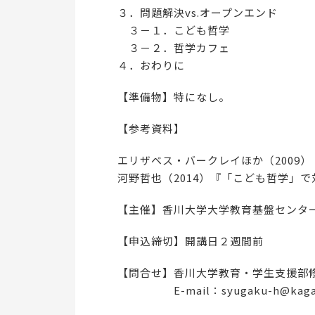
３．問題解決vs.オープンエンド
３－１．こども哲学
３－２．哲学カフェ
４．おわりに
【準備物】特になし。
【参考資料】
エリザベス・バークレイほか（2009
河野哲也（2014）『「こども哲学」
【主催】香川大学大学教育基盤センタ
【申込締切】開講日２週間前
【問合せ】香川大学教育・学生支援部
E-mail：syugaku-h@kagawa