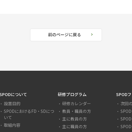
前のページに戻る
SPODについて
研修プログラム
SPOD
設置目的
研修カレンダー
次回
SPODにおけるFD・SDにつ
教員・職員の方
SPO
いて
主に教員の方
SPO
取組内容
主に職員の方
SPO