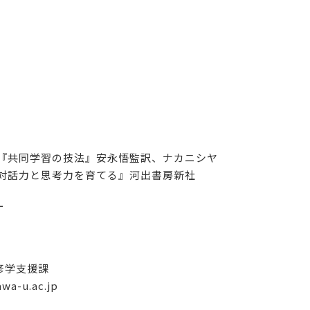
）『共同学習の技法』安永悟監訳、ナカニシヤ
で対話力と思考力を育てる』河出書房新社
ー
修学支援課
-u.ac.jp