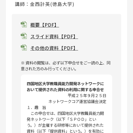
講師：金西計英(徳島大学)
概要【PDF】
スライド資料【PDF】
その他の資料【PDF】
※ 資料の閲覧は、必ず以下申合せをご一読の上、同
意された方のみ行ってください。
四国地区大学教職員能力開発ネットワークに
おいて提供された資料の利用に関する申合せ
平成２５年９月２５日
ネットワークコア運営協議会決定
１．趣 旨
この申合せは、四国地区大学教職員能力開
発ネットワーク（以下「ＳＰＯＤ」とい
う。）が主催する研修等において提供された
資料（以下「提供資料」という。）を有効に