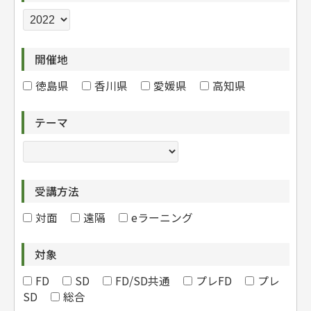
開催地
徳島県
香川県
愛媛県
高知県
テーマ
受講方法
対面
遠隔
eラーニング
対象
FD
SD
FD/SD共通
プレFD
プレ
SD
総合