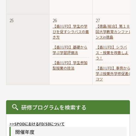
25
26
27
【香川/FD】学生の学
【徳島/総合】第１８
びを促すシラバスの書
回大学教育カンファレ
き方
ンスin徳島
【香川/FD】基礎から
【香川/FD】シラバ
学ぶ学習評価法
ス・授業を改善しよ
う！
【香川/FD】学生参加
型授業の技法
【香川/FD】事例から
学ぶ授業外学修促進の
コツ
研修プログラムを検索する
>>SPODにおけるFD/SDについて
開催年度