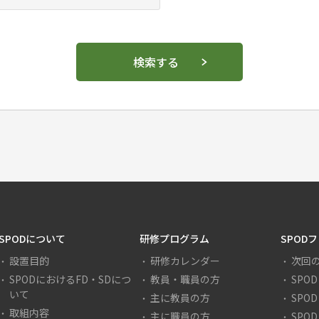
検索する
SPODについて
研修プログラム
SPOD
設置目的
研修カレンダー
次回
SPODにおけるFD・SDにつ
教員・職員の方
SPO
いて
主に教員の方
SPO
取組内容
主に職員の方
SPO