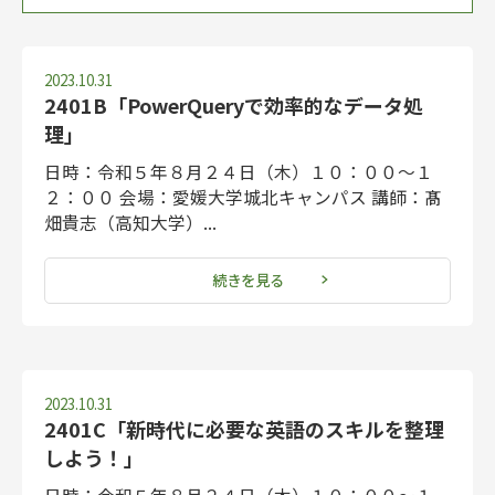
新着順
2025
2023
2022
2021
2019
2018
2017
2016
2015
2023.10.31
2401B「PowerQueryで効率的なデータ処
理」
日時：令和５年８月２４日（木）１０：００～１
２：００ 会場：愛媛大学城北キャンパス 講師：髙
畑貴志（高知大学）...
続きを見る
2023.10.31
2401C「新時代に必要な英語のスキルを整理
しよう！」