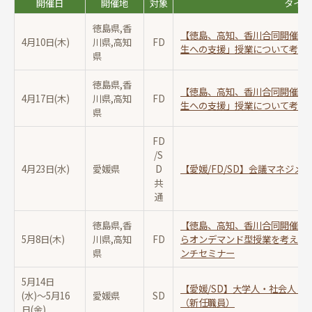
開催日
開催地
対象
タイト
徳島県,香
【徳島、高知、香川合同開催/F
4月10日(木)
川県,高知
FD
生への支援」授業について考え
県
徳島県,香
【徳島、高知、香川合同開催/F
4月17日(木)
川県,高知
FD
生への支援」授業について考え
県
FD
/S
4月23日(水)
愛媛県
D
【愛媛/FD/SD】会議マネジメ
共
通
徳島県,香
【徳島、高知、香川合同開催/F
5月8日(木)
川県,高知
FD
らオンデマンド型授業を考える
県
ンチセミナー
5月14日
【愛媛/SD】大学人・社会人と
(水)〜
5月16
愛媛県
SD
（新任職員）
日(金)