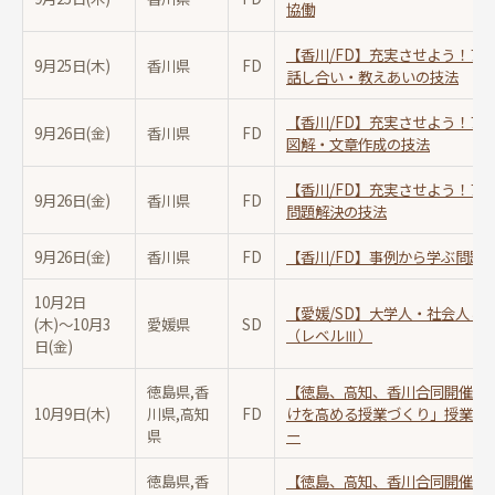
協働
【香川/FD】充実させよう！ア
9月25日(木)
香川県
FD
話し合い・教えあいの技法
【香川/FD】充実させよう！ア
9月26日(金)
香川県
FD
図解・文章作成の技法
【香川/FD】充実させよう！ア
9月26日(金)
香川県
FD
問題解決の技法
9月26日(金)
香川県
FD
【香川/FD】事例から学ぶ問題
10月2日
【愛媛/SD】大学人・社会人と
(木)〜
10月3
愛媛県
SD
（レベルⅢ）
日(金)
徳島県,香
【徳島、高知、香川合同開催/F
10月9日(木)
川県,高知
FD
けを高める授業づくり」授業に
県
ー
徳島県,香
【徳島、高知、香川合同開催/F