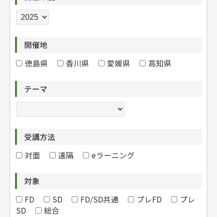
開催地
徳島県
香川県
愛媛県
高知県
テーマ
受講方法
対面
遠隔
eラーニング
対象
FD
SD
FD/SD共通
プレFD
プレ
SD
総合