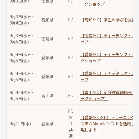
9月3日(水)
徳島県
FD
ークショップ
9月3日(水)〜
高知県
FD
【高知/FD】学生の学びを支援
9月4日(木)
9月3日(水)〜
【徳島/FD】ティーチング・ポ
徳島県
FD
9月5日(金)
ップ
9月4日(木)〜
【愛媛/FD】ティーチング・ポ
愛媛県
FD
9月5日(金)
クショップ
9月4日(木)〜
【愛媛/FD】アカデミック・ポ
愛媛県
FD
9月5日(金)
ップ
9月4日(木)〜
【香川/FD】新任教員研修会「
香川県
FD
9月5日(金)
ークショップ」
FD
/S
【愛媛/FD/SD】ｅラーニン
9月11日(木)
愛媛県
D
ステムMoodleソフトを活用
共
現しよう－
通