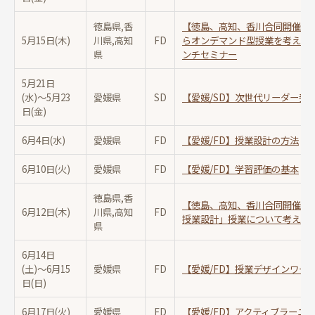
徳島県,香
【徳島、高知、香川合同開催/F
5月15日(木)
川県,高知
FD
らオンデマンド型授業を考える
県
ンチセミナー
5月21日
(水)〜
5月23
愛媛県
SD
【愛媛/SD】次世代リーダー養
日(金)
6月4日(水)
愛媛県
FD
【愛媛/FD】授業設計の方法
6月10日(火)
愛媛県
FD
【愛媛/FD】学習評価の基本
徳島県,香
【徳島、高知、香川合同開催/F
6月12日(木)
川県,高知
FD
授業設計」授業について考える
県
6月14日
(土)〜
6月15
愛媛県
FD
【愛媛/FD】授業デザインワー
日(日)
6月17日(火)
愛媛県
FD
【愛媛/FD】アクティブラーニ