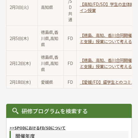
/S
【高知/FD/SD】学生の主体
2月3日(火)
高知県
D
イン授業
共
通
徳島県,香
【徳島、高知、香川合同開催/F
2月5日(木)
川県,高知
FD
と支援」授業について考えるラ
県
徳島県,香
【徳島、高知、香川合同開催/F
2月12日(木)
川県,高知
FD
と支援」授業について考えるラ
県
2月18日(水)
愛媛県
FD
【愛媛/FD】留学生とのコミュ
研修プログラムを検索する
>>SPODにおけるFD/SDについて
開催年度