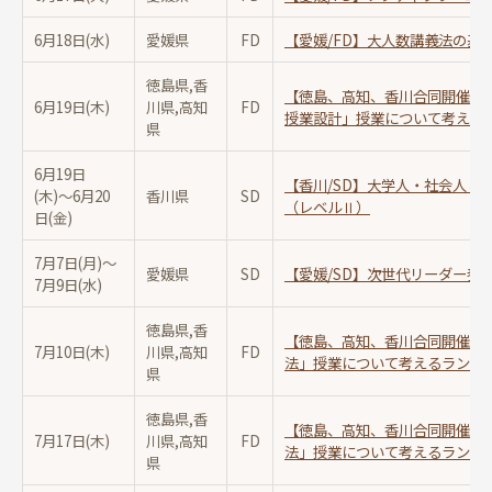
6月18日(水)
愛媛県
FD
【愛媛/FD】大人数講義法の基
徳島県,香
【徳島、高知、香川合同開催/F
6月19日(木)
川県,高知
FD
授業設計」授業について考える
県
6月19日
【香川/SD】大学人・社会人と
(木)〜
6月20
香川県
SD
（レベルⅡ）
日(金)
7月7日(月)〜
愛媛県
SD
【愛媛/SD】次世代リーダー養
7月9日(水)
徳島県,香
【徳島、高知、香川合同開催/F
7月10日(木)
川県,高知
FD
法」授業について考えるランチ
県
徳島県,香
【徳島、高知、香川合同開催/F
7月17日(木)
川県,高知
FD
法」授業について考えるランチ
県