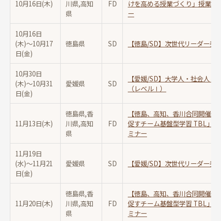
10月16日(木)
川県,高知
FD
けを高める授業づくり」授業に
県
ー
10月16日
(木)〜
10月17
徳島県
SD
【徳島/SD】次世代リーダー養
日(金)
10月30日
【愛媛/SD】大学人・社会人と
(木)〜
10月31
愛媛県
SD
（レベルⅠ）
日(金)
徳島県,香
【徳島、高知、香川合同開催/F
11月13日(木)
川県,高知
FD
促すチーム基盤型学習 TBL」
県
ミナー
11月19日
(水)〜
11月21
愛媛県
SD
【愛媛/SD】次世代リーダー養
日(金)
徳島県,香
【徳島、高知、香川合同開催/F
11月20日(木)
川県,高知
FD
促すチーム基盤型学習 TBL」
県
ミナー