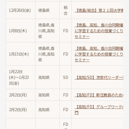
総
12月26日(金)
徳島県
【徳島/総合】第２１回大学教育
合
徳島県,香
【徳島、高知、香川合同開催/F
1月8日(木)
川県,高知
FD
に学習するための授業づくり」
県
セミナー
徳島県,香
【徳島、高知、香川合同開催/F
1月15日(木)
川県,高知
FD
に学習するための授業づくり」
県
セミナー
1月22日
(木)〜
1月23
高知県
SD
【高知/SD】次世代リーダー養
日(金)
2月2日(月)
高知県
FD
【高知/FD】新任教員のための
【高知/FD】グループワークの
2月2日(月)
高知県
FD
門
FD