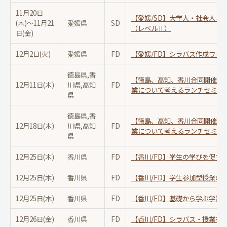
11月20日
【愛媛/SD】大学人・社会人と
(木)〜
11月21
愛媛県
SD
（レベルⅡ）
日(金)
12月2日(火)
愛媛県
FD
【愛媛/FD】シラバス作成ワー
徳島県,香
【徳島、高知、香川合同開催/F
12月11日(木)
川県,高知
FD
業について考えるランチセミナ
県
徳島県,香
【徳島、高知、香川合同開催/F
12月18日(木)
川県,高知
FD
業について考えるランチセミナ
県
12月25日(木)
香川県
FD
【香川/FD】学生の学びを促す
12月25日(木)
香川県
FD
【香川/FD】学生参加型授業の
12月25日(木)
香川県
FD
【香川/FD】基礎から学ぶ学習
12月26日(金)
香川県
FD
【香川/FD】シラバス・授業を