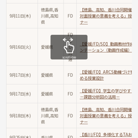
徳島県,香
【徳島、高知、香川合同開催/F
9月11日(木)
川県,高知
FD
対面授業の意義を考える」授業
県
ナー
FD
/S
【愛媛/FD/SD】動画教材作
9月16日(火)
愛媛県
D
ンテーション（動画作成編）」
共
scrollable
通
【愛媛/FD】ARCS動機づけ
9月17日(水)
愛媛県
FD
める授業設計
【愛媛/FD】学生の学びやすさ
9月17日(水)
愛媛県
FD
－課題分析図の活用－
徳島県,香
【徳島、高知、香川合同開催/F
9月18日(木)
川県,高知
FD
対面授業の意義を考える」授業
県
ナー
【香川/FD】多様化するTAお
9月25日(木)
香川県
FD