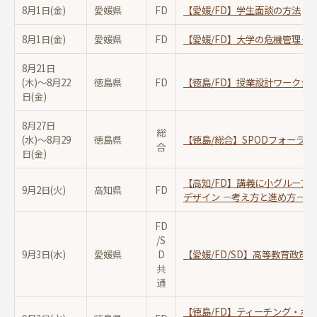
8月1日(金)
愛媛県
FD
【愛媛/FD】学生面談の方法
8月1日(金)
愛媛県
FD
【愛媛/FD】大学の危機管理－
8月21日
(木)〜
8月22
徳島県
FD
【徳島/FD】授業設計ワークシ
日(金)
8月27日
総
(水)〜
8月29
徳島県
【徳島/総合】SPODフォーラム2
合
日(金)
【高知/FD】講義に小グループ
9月2日(火)
高知県
FD
デザイン －考え方と進め方－
FD
/S
9月3日(水)
愛媛県
D
【愛媛/FD/SD】高等教育政策論
共
通
【徳島/FD】ティーチング・ポ